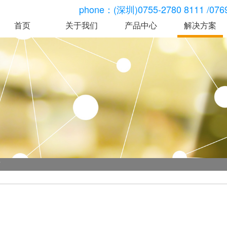
phone：(深圳)0755-2780 8111 /0769-
首页
关于我们
产品中心
解决方案
智慧食堂
智慧人脸
公司简介
智慧校园
智能一体机 GR-
GR-F699CT人
企业文化
智慧园区
ZHA8
费机
发展历程
智慧城市
U699CT消费机
GR-F309人脸
资质荣誉
移动互联
U698CT消费机
GR-F698CT人
GR-F699CT人脸消
费机
微信订餐
费机
GR-F310人脸
关于我们
GR-F698CT人脸消
市
广东依时利科技有限公
费机
智能化产品方案供应商
双通道视觉结算台
GR-CRD8
单通道视觉结算台