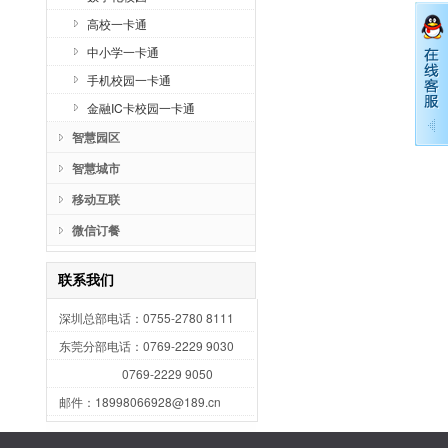
高校一卡通
中小学一卡通
手机校园一卡通
金融IC卡校园一卡通
深
智慧园区
07
东
智慧城市
07
移动互联
07
htt
微信订餐
联系我们
深圳总部电话：0755-2780 8111
东莞分部电话：0769-2229 9030
0769-2229 9050
邮件：18998066928@189.cn