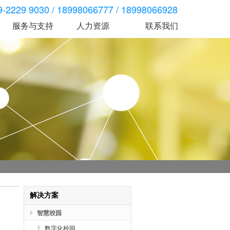
2229 9030 / 18998066777 / 18998066928
服务与支持
人力资源
联系我们
考勤门禁
智慧人行
智慧车行
技术服务
脸消
1000TB系列门禁
Y20X系列翼闸
资料下载
高级S20X系列门禁
S30X系列三辊闸
考勤机
B10X系列摆闸
脸消
门禁机
解决方案
服务与支持
司是一家智能一卡通、云计算等信息化、
广东依时利科技有限公司是一家智能一卡通、云计算等信息化、
服务与支持
。
智能化产品方案供应商。
解决方案
智慧校园
数字化校园