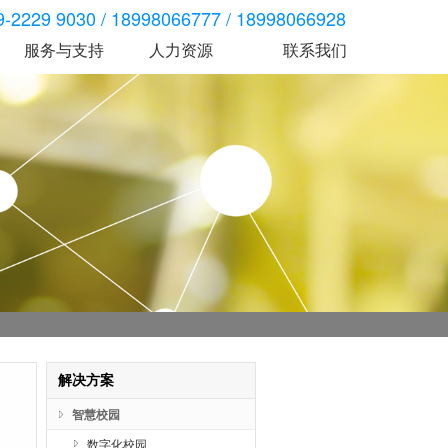
2229 9030 / 18998066777 / 18998066928
服务与支持
人力资源
联系我们
考勤门禁
智慧人行
智慧车行
技术服务
脸消
1000TB系列门禁
Y20X系列翼闸
资料下载
高级S20X系列门禁
S30X系列三辊闸
考勤机
B10X系列摆闸
脸消
门禁机
解决方案
服务与支持
司是一家智能一卡通、云计算等信息化、
广东依时利科技有限公司是一家智能一卡通、云计算等信息化、
服务与支持
。
智能化产品方案供应商。
解决方案
智慧校园
数字化校园