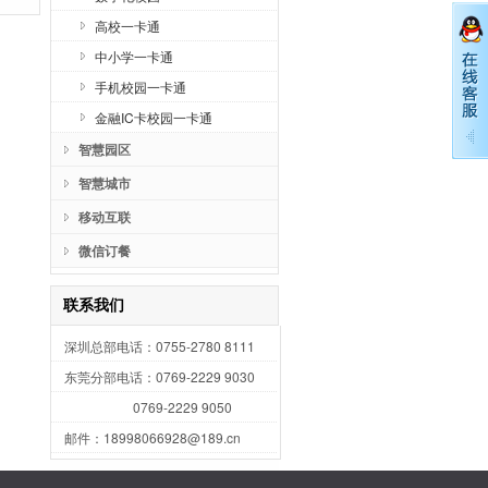
高校一卡通
中小学一卡通
手机校园一卡通
金融IC卡校园一卡通
深
智慧园区
07
东
智慧城市
07
移动互联
07
htt
微信订餐
联系我们
深圳总部电话：0755-2780 8111
东莞分部电话：0769-2229 9030
0769-2229 9050
邮件：18998066928@189.cn