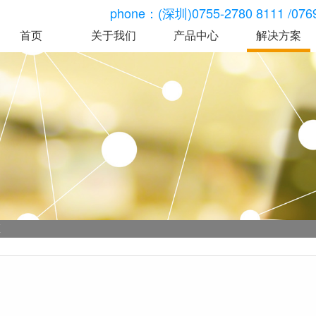
phone：(深圳)0755-2780 8111 /0769-
首页
关于我们
产品中心
解决方案
智慧食堂
智慧人脸
公司简介
智慧校园
智能一体机 GR-
GR-F699CT人
企业文化
智慧园区
ZHA8
费机
发展历程
智慧城市
U699CT消费机
GR-F309人脸
资质荣誉
移动互联
U698CT消费机
GR-F698CT人
GR-F699CT人脸消
费机
微信订餐
费机
GR-F310人脸
关于我们
GR-F698CT人脸消
区
广东依时利科技有限公
费机
智能化产品方案供应商
双通道视觉结算台
GR-CRD8
单通道视觉结算台